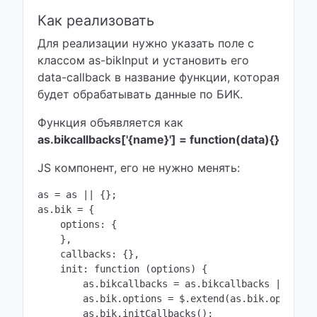
Как реализовать
Для реализации нужно указать поле с
классом as-bikInput и установить его
data-callback в название функции, которая
будет обрабатывать данные по БИК.
Функция объявляется как
as.bikcallbacks['{name}'] = function(data){}
JS компонент, его не нужно менять:
as = as || {};

as.bik = {

    options: {      

    },

    callbacks: {},

    init: function (options) {

      	as.bikcallbacks = as.bikcallbacks || {};

        as.bik.options = $.extend(as.bik.options, 
        as.bik.initCallbacks();
