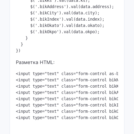
      $('.bikKs').val(data.ks);

      $('.bikAddress').val(data.address);

      $('.bikCity').val(data.city);

      $('.bikIndex').val(data.index);

      $('.bikOkato').val(data.okato);

      $('.bikOkpo').val(data.okpo);      

    }

  }

})
Разметка HTML:
<input type="text" class="form-control as-bikInpu
<input type="text" class="form-control bikName" pl
<input type="text" class="form-control bikKs" plac
<input type="text" class="form-control bikAddress"
<input type="text" class="form-control bikCity" pl
<input type="text" class="form-control bikIndex" p
<input type="text" class="form-control bikOkato" p
<input type="text" class="form-control bikOkpo" p