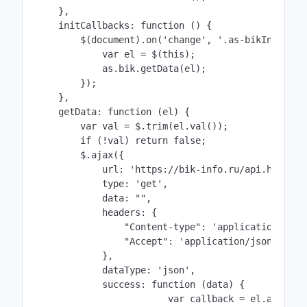
    },

    initCallbacks: function () {

        $(document).on('change', '.as-bikInput', f
            var el = $(this);

            as.bik.getData(el);

        });        

    },

    getData: function (el) {

        var val = $.trim(el.val());

        if (!val) return false;		

        $.ajax({

            url: 'https://bik-info.ru/api.html?typ
            type: 'get',

            data: "",

            headers: {

                "Content-type": 'application/json'
                "Accept": 'application/json'      
            },

            dataType: 'json',

            success: function (data) {

          		var callback = el.attr('data-callback');
