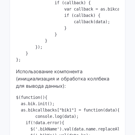
                if (callback) {

                    var callback = as.bikcallbacks
                    if (callback) {

                        callback(data);

                    } 

                }

            }

        });

    }

};
Использование компонента
(инициализация и обработка коллбека
для вывода данных):
$(function(){

  as.bik.init();

  as.bikcallbacks["bik1"] = function(data){

  	console.log(data);    

    if(!data.error){

      $('.bikName').val(data.name.replaceAll('"', 